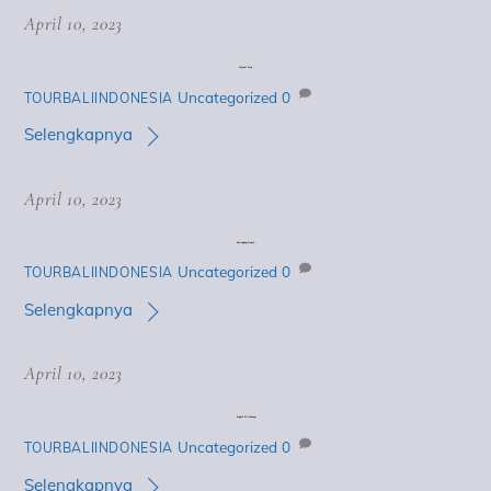
April 10, 2023
Crystal Bay
Uncategorized
0
TOURBALIINDONESIA
Selengkapnya
April 10, 2023
Kelingking Beach
Uncategorized
0
TOURBALIINDONESIA
Selengkapnya
April 10, 2023
Angel’s Billabong
Uncategorized
0
TOURBALIINDONESIA
Selengkapnya