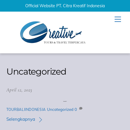
Official Website PT. Citra Kreatif Indonesia
Skip
Men
to
content
Uncategorized
April 12, 2023
Paluang Cliff
Uncategorized
0
TOURBALIINDONESIA
Selengkapnya