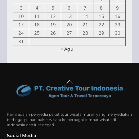
3
4
5
6
7
8
9
10
11
12
13
14
15
16
17
18
19
20
21
22
23
24
25
26
27
28
29
30
31
« Agu
Back
To
Top
Kami adalah penyedia paket tour wisata murah yang menyediakan
berbagai pilihan paket wisata ke berbagai tempat wisata di
Indonesia dan luar negeri.
Social Media