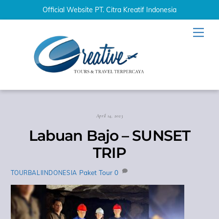
Official Website PT. Citra Kreatif Indonesia
Skip
Men
to
content
April 14, 2023
Labuan Bajo – SUNSET
TRIP
Paket Tour
0
TOURBALIINDONESIA