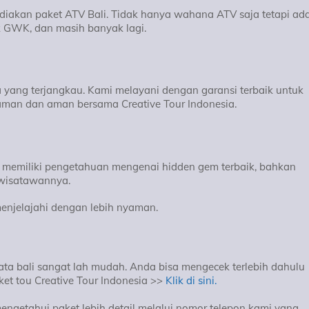
ediakan paket ATV Bali. Tidak hanya wahana ATV saja tetapi ad
uk GWK, dan masih banyak lagi.
yang terjangkau. Kami melayani dengan garansi terbaik untuk
aman dan aman bersama Creative Tour Indonesia.
memiliki pengetahuan mengenai hidden gem terbaik, bahkan
 wisatawannya.
njelajahi dengan lebih nyaman.
ta bali sangat lah mudah. Anda bisa mengecek terlebih dahulu
ket tou Creative Tour Indonesia >>
Klik di sini.
ngetahui paket lebih detail melalui nomor telepon kami yang