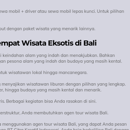
a mobil + driver atau sewa mobil lepas kunci. Untuk pilihan
t dengan paket wisata yang menarik lainnya.
empat Wisata Eksotis di Bali
liki keindahan alam yang indah dan menakjubkan. Bahkan
an pesona alam yang indah dan budaya yang masih kental.
 untuk wisatawan lokal hingga mancanegara.
g menyajikan wisatawan liburan dengan pilihan yang lengkap.
ner, hingga budaya yang masih kental dan menarik.
ris. Berbagai kegiatan bisa Anda rasakan di sini.
rstruktur, Anda membutuhkan agen tour wisata Bali.
bisa menggunakan agen tour wisata Bali, yang dapat Anda pesan
 PT Citra Kreatif Indonesai, Anda bsia berkeliling Bali dengan