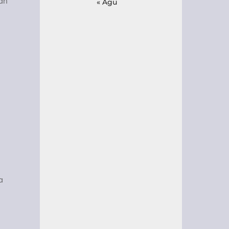
gan
« Agu
a