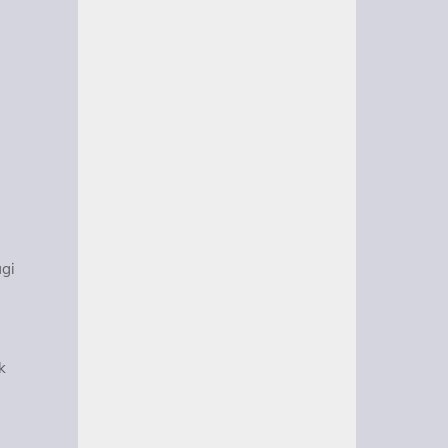
agi
k