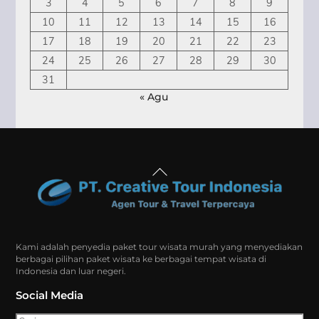
3
4
5
6
7
8
9
10
11
12
13
14
15
16
17
18
19
20
21
22
23
24
25
26
27
28
29
30
31
« Agu
Back
To
Top
Kami adalah penyedia paket tour wisata murah yang menyediakan
berbagai pilihan paket wisata ke berbagai tempat wisata di
Indonesia dan luar negeri.
Social Media