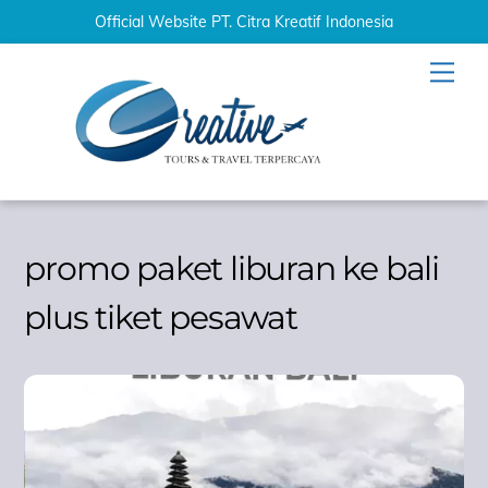
Official Website PT. Citra Kreatif Indonesia
Skip
Men
to
content
promo paket liburan ke bali
plus tiket pesawat