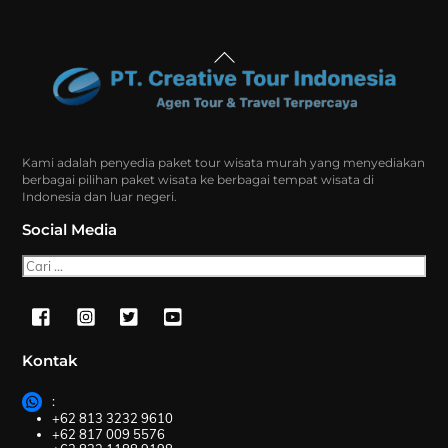
Back
To
Top
Kami adalah penyedia paket tour wisata murah yang menyediakan
berbagai pilihan paket wisata ke berbagai tempat wisata di
Indonesia dan luar negeri.
Social Media
Cari
Kontak
:
+62 813 3232 9610
+62 817 009 5576