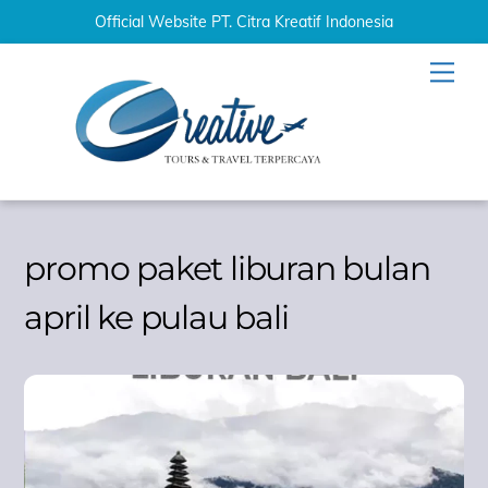
Official Website PT. Citra Kreatif Indonesia
Skip
Men
to
content
promo paket liburan bulan
april ke pulau bali