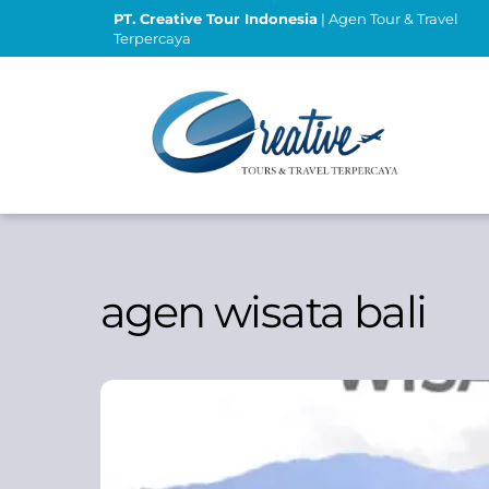
Skip
PT. Creative Tour Indonesia
| Agen Tour & Travel
to
Terpercaya
content
agen wisata bali