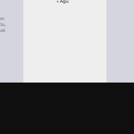
« Agu
gan
tu,
ali