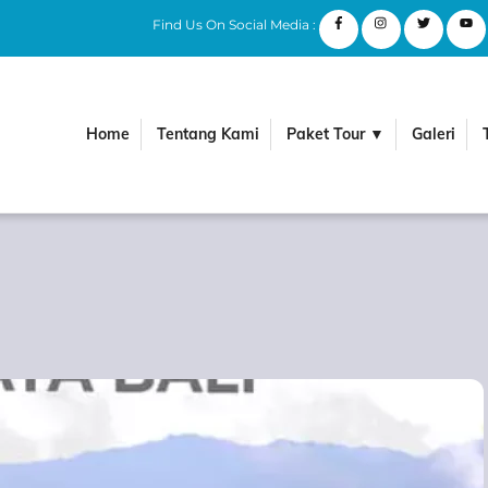
Find Us On Social Media :
Home
Tentang Kami
Paket Tour ▼
Galeri