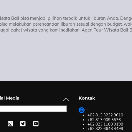
isata Bali bisa menjadi pilihan terbaik untuk liburan Anda. Den
bisa melakukan perencanaan liburan sesuai dengan budget, wak
agai paket wisata yang kami sediakan. Agen Tour Wisata Bali B
Back
ial Media
Kontak
To
Top
:
+62 813 3232 9610
+62 817 009 5576
+62 823 1188 9198
+62 822 6648 4499