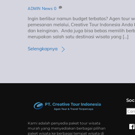
News
0
ADMIN
Ingin berlibur namun budget terbatas? Agen tour w
pemesanan melalui, Creative Tour Indonesia Anda 
dan keinginan. Anda juga bisa bebas memilih berb
merupakan salah satu destinasi wisata yang […]
Selengkapnya
Soc
Cari
Kami adalah penyedia paket tour wisata
murah yang menyediakan berbagai pilihan
paket wisata ke berbagai tempat wisata di