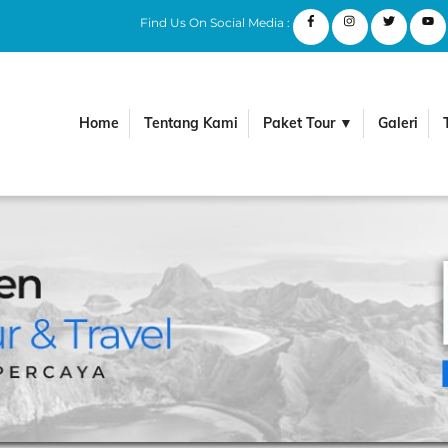
Find Us On Social Media :
Home
Tentang Kami
Paket Tour ▼
Galeri