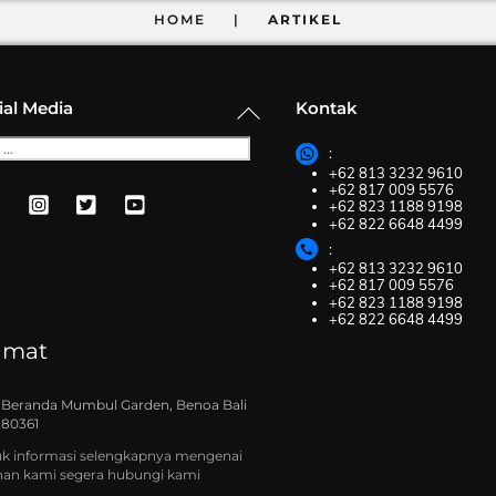
HOME |
ARTIKEL
Back
ial Media
Kontak
To
Top
:
+62 813 3232 9610
+62 817 009 5576
+62 823 1188 9198
+62 822 6648 4499
:
+62 813 3232 9610
+62 817 009 5576
+62 823 1188 9198
+62 822 6648 4499
amat
Beranda Mumbul Garden, Benoa Bali
80361
k informasi selengkapnya mengenai
nan kami segera hubungi kami